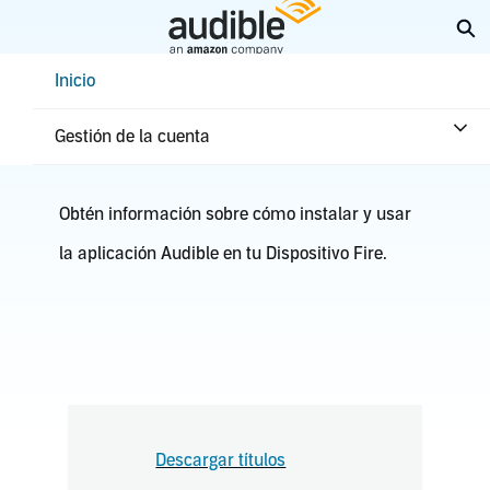
Saltar
Am
a
contenido
Help Center Desktop - Inicio
Inicio
principal
Dispositivo Fire
Gestión de la cuenta
Obtén información sobre cómo instalar y usar
la aplicación Audible en tu Dispositivo Fire.
Descargar títulos