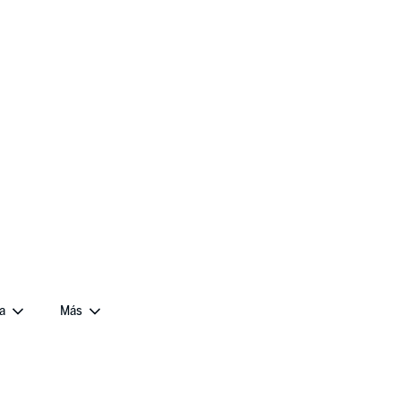
a
Más